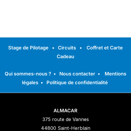
Stage de Pilotage
•
Circuits
•
Coffret et Carte
Cadeau
Qui sommes-nous ?
•
Nous contacter
•
Mentions
légales
•
Politique de confidentialité
ALMACAR
375 route de Vannes
44800 Saint-Herblain