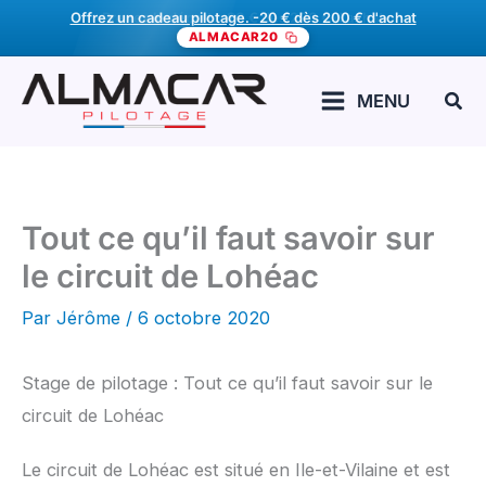
Aller
Offrez un cadeau pilotage. -20 € dès 200 € d'achat
ALMACAR20
au
contenu
Rech
MENU
Tout ce qu’il faut savoir sur
le circuit de Lohéac
Par
Jérôme
/
6 octobre 2020
Stage de pilotage : Tout ce qu’il faut savoir sur le
circuit de Lohéac
Le circuit de Lohéac est situé en Ile-et-Vilaine et est