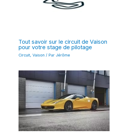
Tout savoir sur le circuit de Vaison
pour votre stage de pilotage
Circuit
,
Vaison
/ Par
Jérôme