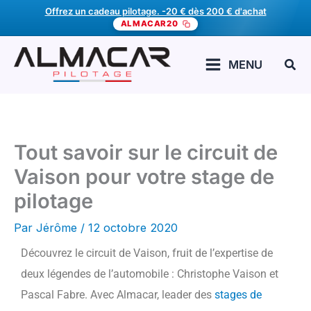
Aller
Offrez un cadeau pilotage. -20 € dès 200 € d'achat
ALMACAR20
au
contenu
Rech
MENU
Tout savoir sur le circuit de
Vaison pour votre stage de
pilotage
Par
Jérôme
/
12 octobre 2020
Découvrez le circuit de Vaison, fruit de l’expertise de
deux légendes de l’automobile : Christophe Vaison et
Pascal Fabre. Avec Almacar, leader des
stages de