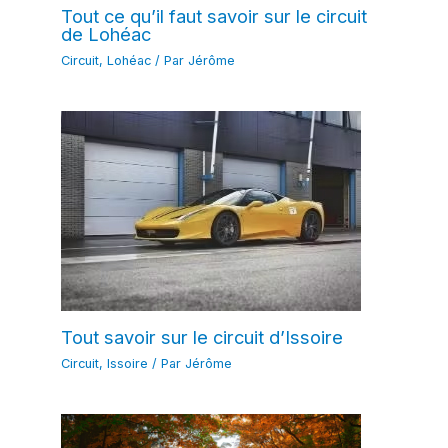
Tout ce qu’il faut savoir sur le circuit
de Lohéac
Circuit
,
Lohéac
/ Par
Jérôme
Tout savoir sur le circuit d’Issoire
Circuit
,
Issoire
/ Par
Jérôme