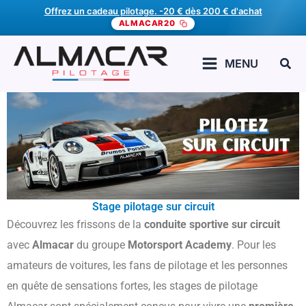
Aller
Offrez un cadeau pilotage. -20 € dès 200 € d'achat
ALMACAR20
au
contenu
Rech
MENU
Stage pilotage sur circuit
Découvrez les frissons de la
conduite sportive sur circuit
avec
Almacar
du groupe
Motorsport Academy
. Pour les
amateurs de voitures, les fans de pilotage et les personnes
en quête de sensations fortes, les stages de pilotage