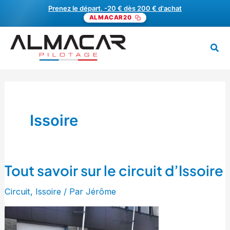
Aller
Offrez un cadeau pilotage. -20 € dès 200 € d'achat
Prenez le départ. -20 € dès 200 € d'achat
ALMACAR20
au
contenu
Rech
MENU
Issoire
Tout savoir sur le circuit d’Issoire
Tout
savoir
Circuit
,
Issoire
/ Par
Jérôme
sur
le
circuit