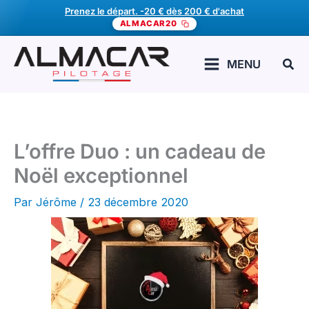
Aller
Offrez un cadeau pilotage. -20 € dès 200 € d'achat
Prenez le départ. -20 € dès 200 € d'achat
ALMACAR20
au
contenu
Rech
MENU
L’offre Duo : un cadeau de
Noël exceptionnel
Par
Jérôme
/
23 décembre 2020