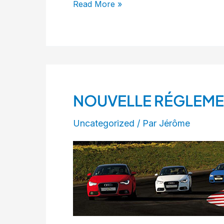
Read More »
NOUVELLE RÉGLEME
NOUVELLE
RÉGLEMENTATION
Uncategorized
/ Par
Jérôme
CONCERNANT
LES
JOURNÉES
OPEN