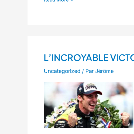
L’INCROYABLE VICT
L’INCROYABLE
VICTOIRE
Uncategorized
/ Par
Jérôme
DE
SIMON
PAGENAUD