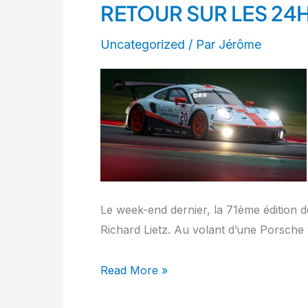
RETOUR SUR LES 24H
RETOUR
SUR
Uncategorized
/ Par
Jérôme
LES
24H
DE
SPA
Le week-end dernier, la 71ème édition de
Richard Lietz. Au volant d’une Porsche
Read More »