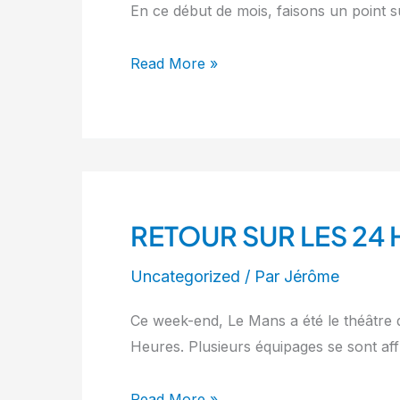
En ce début de mois, faisons un point su
Read More »
RETOUR SUR LES 24
RETOUR
SUR
Uncategorized
/ Par
Jérôme
LES
24
Ce week-end, Le Mans a été le théâtre d
HEURES
Heures. Plusieurs équipages se sont af
DU
MANS
Read More »