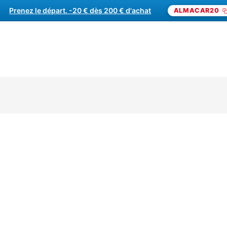
frez un cadeau pilotage. -20 € dès 200 € d'achat
Prenez le départ. -20 € dès 200 € d'achat
ALMACAR20
STAGE PILOTAGE
CIRCU