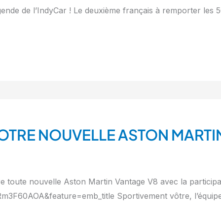
de de l’IndyCar ! Le deuxième français à remporter les 50
OTRE NOUVELLE ASTON MARTI
e toute nouvelle Aston Martin Vantage V8 avec la participa
3F60AOA&feature=emb_title Sportivement vôtre, l’équip