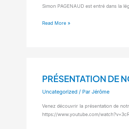
Simon PAGENAUD est entré dans la légen
Read More »
PRÉSENTATION DE N
PRÉSENTATION
DE
Uncategorized
/ Par
Jérôme
NOTRE
NOUVELLE
Venez découvrir la présentation de notr
ASTON
https://www.youtube.com/watch?v=3cRm
MARTIN