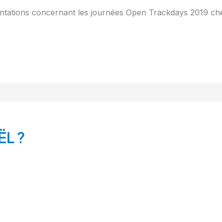
entations concernant les journées Open Trackdays 2019 ch
ËL ?