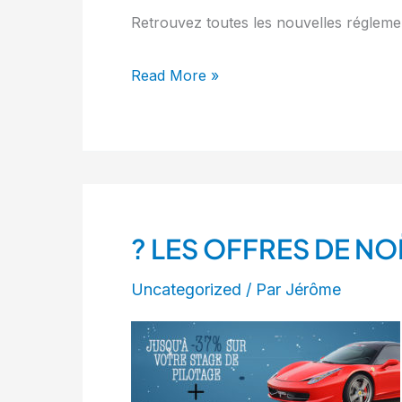
Retrouvez toutes les nouvelles réglem
Read More »
? LES OFFRES DE NO
?
LES
Uncategorized
/ Par
Jérôme
OFFRES
DE
NOËL
?