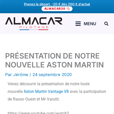
Aller
Prenez le départ. -20 € dès 200 € d'achat
ALMACAR20
au
contenu
Rech
MENU
PRÉSENTATION DE NOTRE
NOUVELLE ASTON MARTIN
Par
Jérôme
/
24 septembre 2020
Venez découvrir la présentation de notre toute
nouvelle
Aston Martin Vantage V8
avec la participation
de Rasso Ouest et Mr Varutti.
https://www.youtube.com/watch?