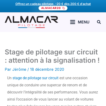
Aller
Offrez un cadeau pilotage. -20 € dès 200 € d'achat
ALMACAR20
au
contenu
Rech
MENU
Stage de pilotage sur circuit
: attention à la signalisation !
Par
Jérôme
/
18 décembre 2020
Un
stage de pilotage sur circuit
est une occasion
unique de conduire une supercar de renom et de
découvrir l’intégralité de ses performances. Vous aurez
ainsi l’occasion de vous lancer au volant de voitures