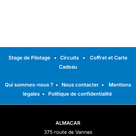
Stage de Pilotage
•
Circuits
•
Coffret et Carte
Cadeau
Qui sommes-nous ?
•
Nous contacter
•
Mentions
légales
•
Politique de confidentialité
ALMACAR
375 route de Vannes