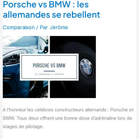
Porsche vs BMW : les
Porsche
vs
allemandes se rebellent
BMW
Comparaison
/ Par
Jérôme
:
les
allemandes
se
rebellent
A l’honneur les célèbres constructeurs allemands : Porsche et
BMW. Tous deux offrent une bonne dose d’adrénaline lors de
stages de pilotage.