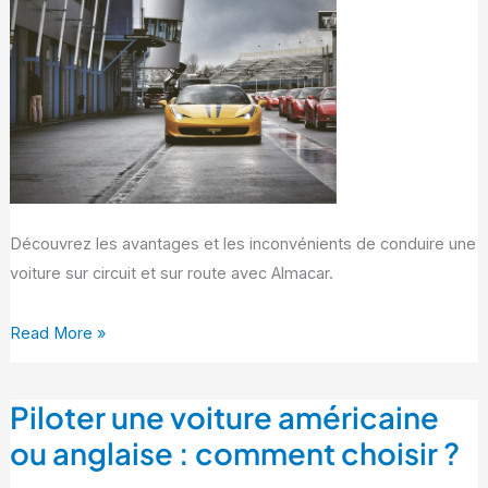
route
:
est-
ce
la
même
chose
?
Découvrez les avantages et les inconvénients de conduire une
voiture sur circuit et sur route avec Almacar.
Read More »
Piloter une voiture américaine
Piloter
une
ou anglaise : comment choisir ?
voiture