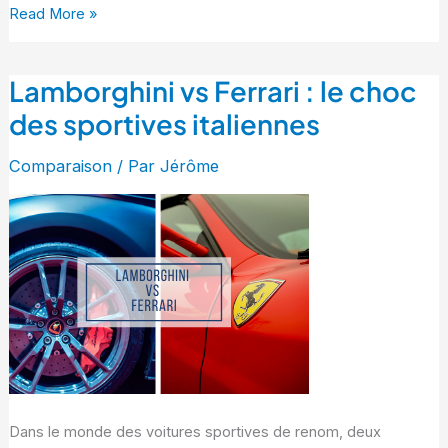
Read More »
Lamborghini vs Ferrari : le choc
Lamborghini
vs
des sportives italiennes
Ferrari
Comparaison
/ Par
Jérôme
:
le
choc
des
sportives
italiennes
Dans le monde des voitures sportives de renom, deux