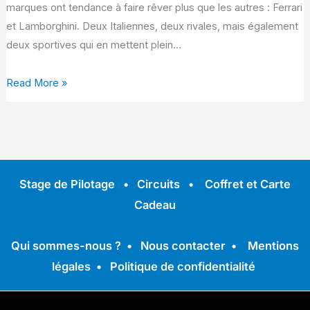
marques ont tendance à faire rêver plus que les autres : Ferrari
et Lamborghini. Deux Italiennes, deux rivales, mais également
deux sportives qui en mettent plein…
Read More »
Stage de Pilotage
•
Circuits
•
Coffret et Carte
Cadeau
Qui sommes-nous ?
•
Nous contacter
•
Mentions
légales
•
Politique de confidentialité