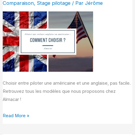
Comparaison
,
Stage pilotage
/ Par
Jérôme
américaine
ou
anglaise
:
comment
choisir
?
Choisir entre piloter une américaine et une anglaise, pas facile.
Retrouvez tous les modèles que nous proposons chez
Almacar !
Read More »