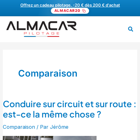
Aller
Offrez un cadeau pilotage. -20 € dès 200 € d'achat
ALMACAR20
au
contenu
Rech
MENU
Comparaison
Conduire sur circuit et sur route :
Conduire
sur
est-ce la même chose ?
circuit
Comparaison
/ Par
Jérôme
et
sur