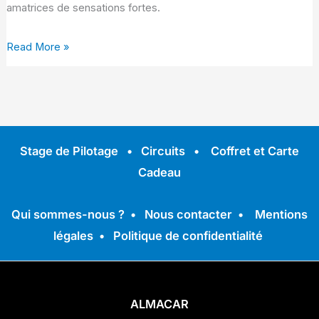
amatrices de sensations fortes.
Read More »
Stage de Pilotage
•
Circuits
•
Coffret et Carte
Cadeau
Qui sommes-nous ?
•
Nous contacter
•
Mentions
légales
•
Politique de confidentialité
ALMACAR