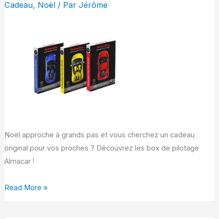
Cadeau
,
Noël
/ Par
Jérôme
nos
box
pour
le
cadeau
de
Noël
parfait
Noël approche à grands pas et vous cherchez un cadeau
original pour vos proches ? Découvrez les box de pilotage
Almacar !
Read More »