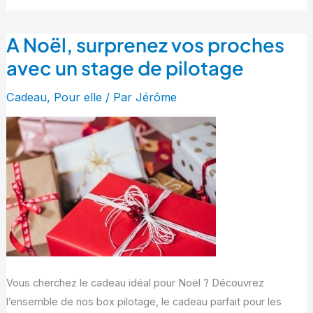
A Noël, surprenez vos proches
A
Noël,
avec un stage de pilotage
surprenez
Cadeau
,
Pour elle
/ Par
Jérôme
vos
proches
avec
un
stage
de
pilotage
Vous cherchez le cadeau idéal pour Noël ? Découvrez
l’ensemble de nos box pilotage, le cadeau parfait pour les