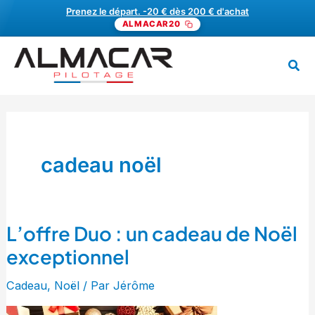
Aller
Prenez le départ. -20 € dès 200 € d'achat
ALMACAR20
au
contenu
Rech
MENU
cadeau noël
L’offre Duo : un cadeau de Noël
L’offre
Duo
exceptionnel
:
Cadeau
,
Noël
/ Par
Jérôme
un
cadeau