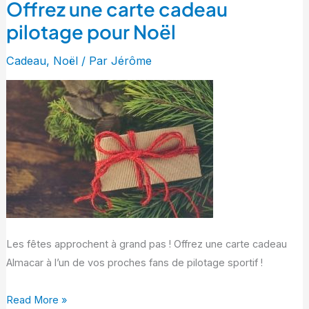
Offrez une carte cadeau
Offrez
une
pilotage pour Noël
carte
Cadeau
,
Noël
/ Par
Jérôme
cadeau
pilotage
pour
Noël
Les fêtes approchent à grand pas ! Offrez une carte cadeau
Almacar à l’un de vos proches fans de pilotage sportif !
Read More »