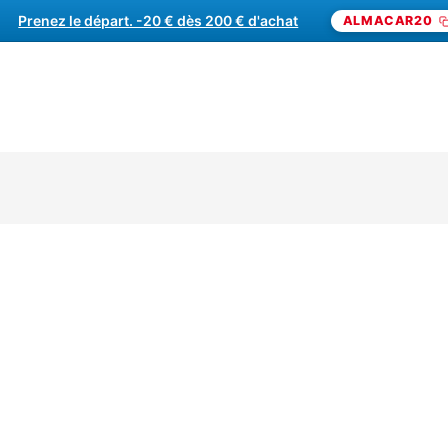
frez un cadeau pilotage. -20 € dès 200 € d'achat
Prenez le départ. -20 € dès 200 € d'achat
ALMACAR20
STAGE PILOTAGE
CIRCU