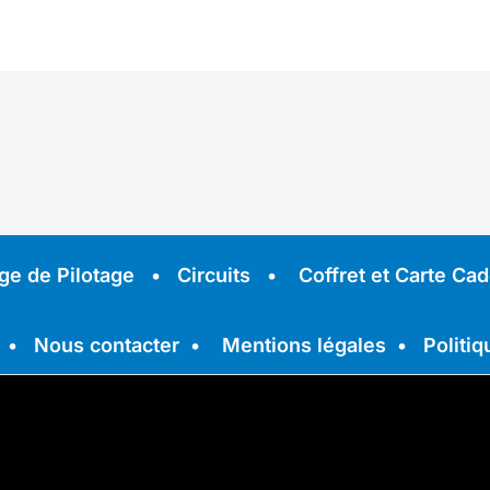
ge de Pilotage
•
Circuits
•
Coffret et Carte Ca
•
Nous contacter
•
Mentions légales
•
Politiq