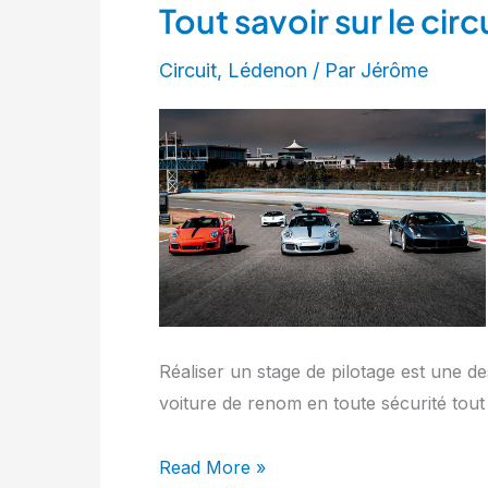
Tout savoir sur le cir
Tout
savoir
Circuit
,
Lédenon
/ Par
Jérôme
sur
le
circuit
de
Lédenon
Réaliser un stage de pilotage est une 
voiture de renom en toute sécurité tout
Read More »