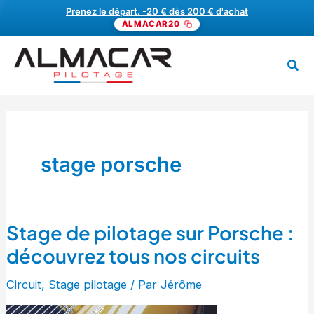
Aller
Prenez le départ. -20 € dès 200 € d'achat
ALMACAR20
au
contenu
Rech
MENU
stage porsche
Stage de pilotage sur Porsche :
Stage
de
découvrez tous nos circuits
pilotage
Circuit
,
Stage pilotage
/ Par
Jérôme
sur
Porsche