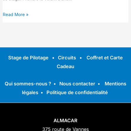
Read More »
Stage de Pilotage
•
Circuits
•
Coffret et Carte
Cadeau
Qui sommes-nous ?
•
Nous contacter
•
Mentions
légales
•
Politique de confidentialité
ALMACAR
375 route de Vannes