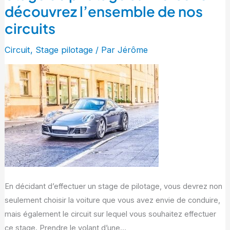
de
découvrez l’ensemble de nos
pilotage
circuits
sur
Porsche
Circuit
,
Stage pilotage
/ Par
Jérôme
:
découvrez
l’ensemble
de
nos
circuits
En décidant d’effectuer un stage de pilotage, vous devrez non
seulement choisir la voiture que vous avez envie de conduire,
mais également le circuit sur lequel vous souhaitez effectuer
ce stage. Prendre le volant d’une…