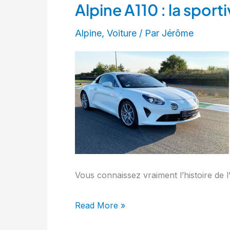
Alpine A110 : la sport
Alpine
A110
Alpine
,
Voiture
/ Par
Jérôme
:
la
sportive
française
qui
vous
en
mettra
plein
la
Vous connaissez vraiment l’histoire de 
vue
Read More »