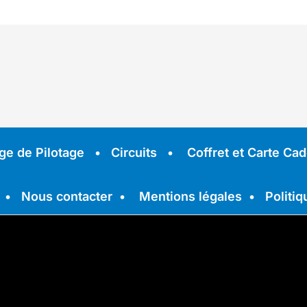
ge de Pilotage
•
Circuits
•
Coffret et Carte Ca
•
Nous contacter
•
Mentions légales
•
Politiq
n