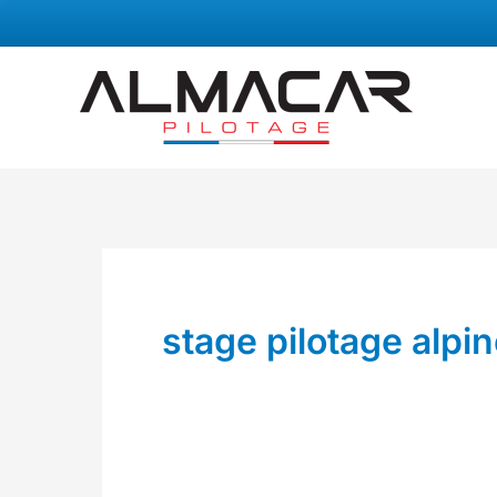
Aller
au
contenu
stage pilotage alpi