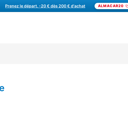
Prenez le départ. -20 € dès 200 € d'achat
ALMACAR20
STAGE PILOTAGE
CIRCU
ne