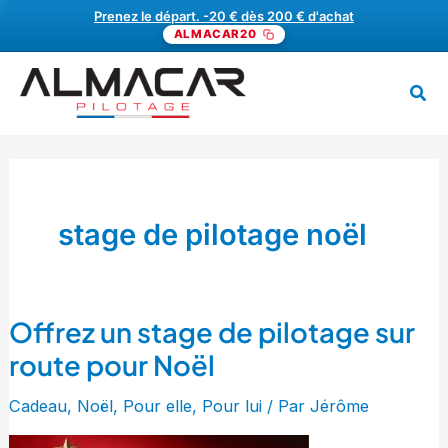
Aller
Prenez le départ. -20 € dès 200 € d'achat
ALMACAR20
au
contenu
Rech
MENU
stage de pilotage noël
Offrez un stage de pilotage sur
Offrez
un
route pour Noël
stage
Cadeau
,
Noël
,
Pour elle
,
Pour lui
/ Par
Jérôme
de
pilotage