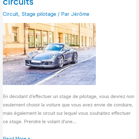
circuits
sur
Porsche
Circuit
,
Stage pilotage
/ Par
Jérôme
:
découvrez
l’ensemble
de
nos
circuits
En décidant d’effectuer un stage de pilotage, vous devrez non
seulement choisir la voiture que vous avez envie de conduire,
mais également le circuit sur lequel vous souhaitez effectuer
ce stage. Prendre le volant d’une…
Read More »