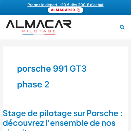
Aller
Prenez le départ. -20 € dès 200 € d'achat
ALMACAR20
au
contenu
Rech
MENU
porsche 991 GT3
phase 2
Stage de pilotage sur Porsche :
Stage
de
découvrez l’ensemble de nos
pilotage