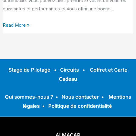
automobile. Vous pouvez ainsi prendre le volant de voitures
puissantes et performantes et vous offrir une bonne…
Read More »
Stage de Pilotage
•
Circuits
•
Coffret et Carte
Cadeau
Qui sommes-nous ?
•
Nous contacter
•
Mentions
légales
•
Politique de confidentialité
ALMACAR