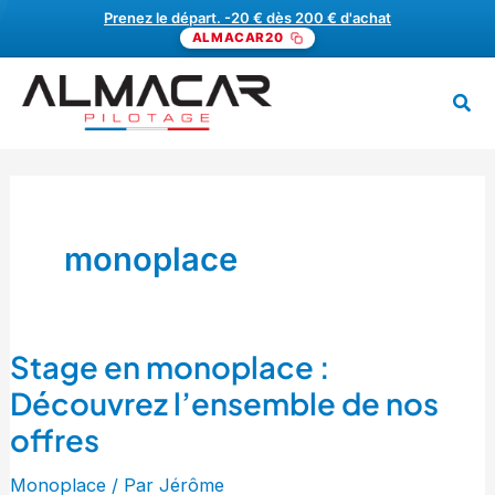
Aller
Prenez le départ. -20 € dès 200 € d'achat
ALMACAR20
au
contenu
Rech
MENU
monoplace
Stage en monoplace :
Stage
en
Découvrez l’ensemble de nos
monoplace
offres
:
Découvrez
Monoplace
/ Par
Jérôme