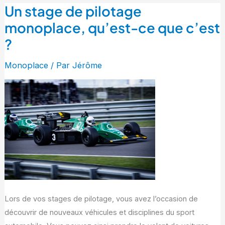
Un stage de pilotage
Un
stage
monoplace, qu’est-ce que c’est
de
?
pilotage
monoplace,
Monoplace
/ Par
Jérôme
qu’est-
ce
que
c’est
?
Lors de vos stages de pilotage, vous avez l’occasion de
découvrir de nouveaux véhicules et disciplines du sport