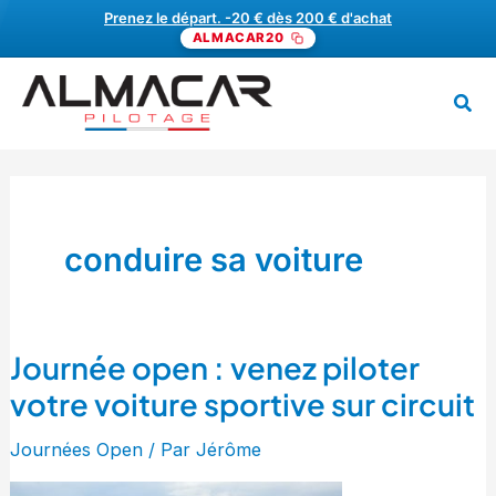
Aller
Prenez le départ. -20 € dès 200 € d'achat
ALMACAR20
au
contenu
Rech
MENU
conduire sa voiture
Journée open : venez piloter
Journée
open
votre voiture sportive sur circuit
:
Journées Open
/ Par
Jérôme
venez
piloter