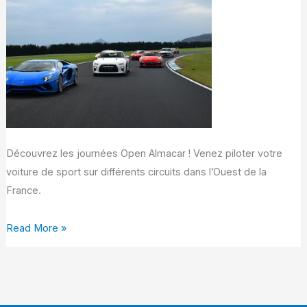
votre
voiture
sportive
sur
circuit
Découvrez les journées Open Almacar ! Venez piloter votre
voiture de sport sur différents circuits dans l’Ouest de la
France.
Read More »