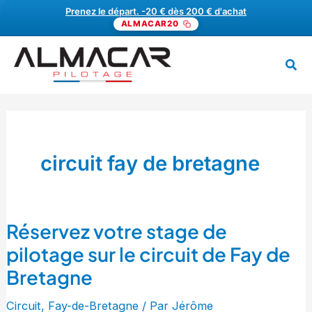
Aller
Prenez le départ. -20 € dès 200 € d'achat
ALMACAR20
au
contenu
Rech
MENU
circuit fay de bretagne
Réservez votre stage de
Réservez
votre
pilotage sur le circuit de Fay de
stage
Bretagne
de
pilotage
Circuit
,
Fay-de-Bretagne
/ Par
Jérôme