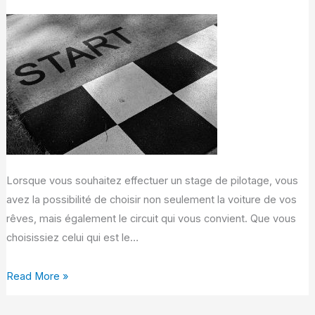
sur
le
circuit
de
Fay
de
Bretagne
Lorsque vous souhaitez effectuer un stage de pilotage, vous
avez la possibilité de choisir non seulement la voiture de vos
rêves, mais également le circuit qui vous convient. Que vous
choisissiez celui qui est le…
Read More »