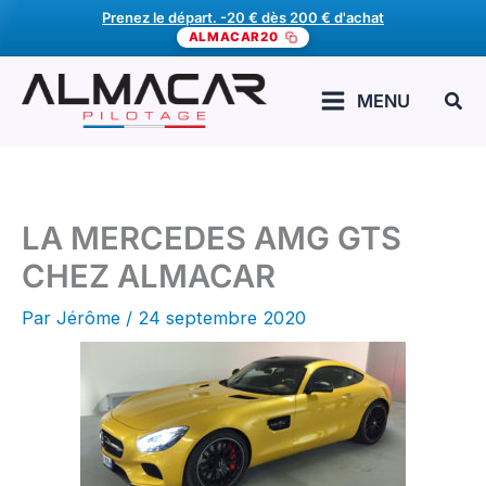
Aller
Prenez le départ. -20 € dès 200 € d'achat
ALMACAR20
au
contenu
Rech
MENU
LA MERCEDES AMG GTS
CHEZ ALMACAR
Par
Jérôme
/
24 septembre 2020