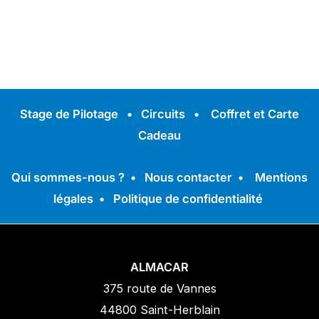
Stage de Pilotage
•
Circuits
•
Coffret et Carte
Cadeau
Qui sommes-nous ?
•
Nous contacter
•
Mentions
légales
•
Politique de confidentialité
ALMACAR
375 route de Vannes
44800 Saint-Herblain