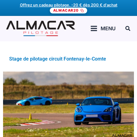
Aller
Offrez un cadeau pilotage. -20 € dès 200 € d'achat
ALMACAR20
au
contenu
Rech
MENU
Stage de pilotage circuit Fontenay-le-Comte