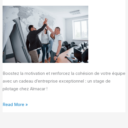
de
pilotage,
une
bonne
idée
pour
vos
salariés
?
Boostez la motivation et renforcez la cohésion de votre équipe
avec un cadeau d’entreprise exceptionnel : un stage de
pilotage chez Almacar !
Read More »